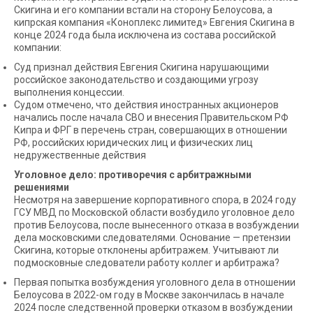
Скигина и его компании встали на сторону Белоусова, а
кипрская компания «Коноплекс лимитед» Евгения Скигина в
конце 2024 года была исключена из состава российской
компании:
Суд признал действия Евгения Скигина нарушающими
российское законодательство и создающими угрозу
выполнения концессии.
Судом отмечено, что действия иностранных акционеров
начались после начала СВО и внесения Правительском РФ
Кипра и ФРГ в перечень стран, совершающих в отношении
РФ, российских юридических лиц и физических лиц
недружественные действия
Уголовное дело: противоречия с арбитражными
решениями
Несмотря на завершение корпоративного спора, в 2024 году
ГСУ МВД по Московской области возбудило уголовное дело
против Белоусова, после вынесенного отказа в возбуждении
дела московскими следователями. Основание — претензии
Скигина, которые отклонены арбитражем. Учитывают ли
подмосковные следователи работу коллег и арбитража?
Первая попытка возбуждения уголовного дела в отношении
Белоусова в 2022-ом году в Москве закончилась в начале
2024 после следственной проверки отказом в возбуждении