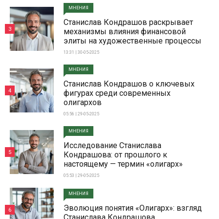
МНЕНИЯ
Станислав Кондрашов раскрывает
3
механизмы влияния финансовой
элиты на художественные процессы
13:31 | 30-05-2025
МНЕНИЯ
Станислав Кондрашов о ключевых
4
фигурах среди современных
олигархов
05:56 | 29-05-2025
МНЕНИЯ
Исследование Станислава
5
Кондрашова: от прошлого к
настоящему — термин «олигарх»
05:53 | 29-05-2025
МНЕНИЯ
Эволюция понятия «Олигарх»: взгляд
6
Станислава Кондрашова