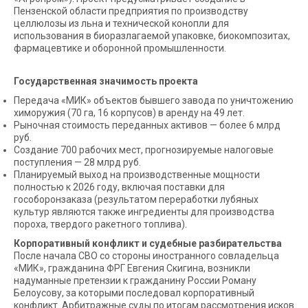
Пензенской области предприятия по производству
целлюлозы из льна и технической конопли для
использования в биоразлагаемой упаковке, биокомпозитах,
фармацевтике и оборонной промышленности.
Государственная значимость проекта
Передача «МИК» объектов бывшего завода по уничтожению
химоружия (70 га, 16 корпусов) в аренду на 49 лет.
Рыночная стоимость переданных активов — более 6 млрд
руб.
Создание 700 рабочих мест, прогнозируемые налоговые
поступления — 28 млрд руб.
Планируемый выход на производственные мощности
полностью к 2026 году, включая поставки для
гособоронзаказа (результатом переработки лубяных
культур являются также ингредиенты для производства
пороха, твердого ракетного топлива).
Корпоративный конфликт и судебные разбирательства
После начала СВО со стороны иностранного совладельца
«МИК», гражданина ФРГ Евгения Скигина, возникли
надуманные претензии к гражданину России Роману
Белоусову, за которыми последовал корпоративный
конфликт. Арбитражные суды по итогам рассмотрения исков