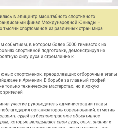
илась в эпицентр масштабного спортивного
л грандиозный финал Международной Юниады –
 тысячи спортсменов из различных стран мира.
м событием, в котором более 5000 гимнасток из
уровнях спортивной подготовки, демонстрируя не
роятную силу духа и стремление к
а юных спортсменок, преодолевших отборочные этапы
айджане и Армении. В борьбе за главный трофей –
е только техническое мастерство, но и яркую
 зрителей.
инял участие руководитель администрации главы
и поблагодарил организаторов соревнований, отметив
годарить судей за беспристрастное объективное
рам, которые вкладывают свои душу, опыт, знания и
портсменкам я хочу пожелать удачи и сказать, что,