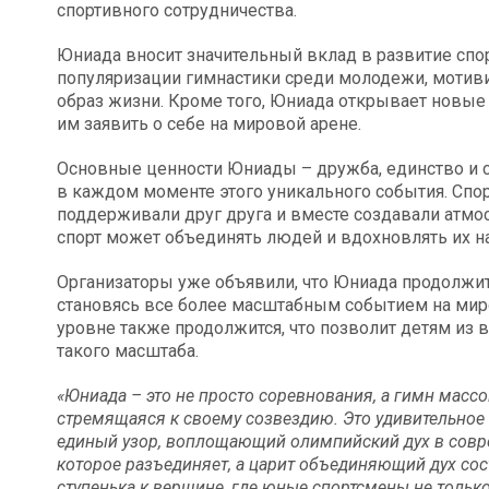
спортивного сотрудничества.
Юниада вносит значительный вклад в развитие спор
популяризации гимнастики среди молодежи, мотив
образ жизни. Кроме того, Юниада открывает новые
им заявить о себе на мировой арене.
Основные ценности Юниады – дружба, единство и 
в каждом моменте этого уникального события. Спо
поддерживали друг друга и вместе создавали атмос
спорт может объединять людей и вдохновлять их н
Организаторы уже объявили, что Юниада продолжит
становясь все более масштабным событием на миро
уровне также продолжится, что позволит детям из 
такого масштаба.
«Юниада – это не просто соревнования, а гимн массо
стремящаяся к своему созвездию. Это удивительное 
единый узор, воплощающий олимпийский дух в совре
которое разъединяет, а царит объединяющий дух сос
ступенька к вершине, где юные спортсмены не только