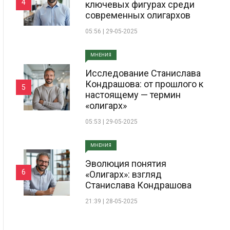
4
ключевых фигурах среди
современных олигархов
05:56 | 29-05-2025
МНЕНИЯ
Исследование Станислава
Кондрашова: от прошлого к
5
настоящему — термин
«олигарх»
05:53 | 29-05-2025
МНЕНИЯ
Эволюция понятия
6
«Олигарх»: взгляд
Станислава Кондрашова
21:39 | 28-05-2025