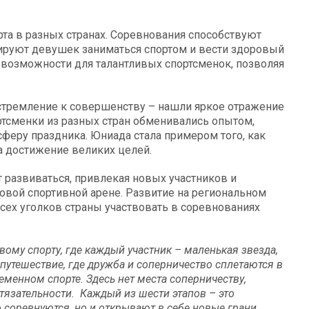
та в разных странах. Соревнования способствуют
ируют девушек заниматься спортом и вести здоровый
 возможности для талантливых спортсменок, позволяя
стремление к совершенству – нашли яркое отражение
ртсменки из разных стран обменивались опытом,
феру праздника. Юниада стала примером того, как
а достижение великих целей.
 развиваться, привлекая новых участников и
вой спортивной арене. Развитие на региональном
всех уголков страны участвовать в соревнованиях
вому спорту, где каждый участник – маленькая звезда,
путешествие, где дружба и соперничество сплетаются в
менном спорте. Здесь нет места соперничеству,
тязательности. Каждый из шести этапов – это
 соревнуются, но и открывают в себе новые грани