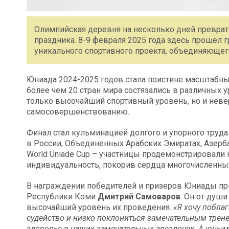
Олимпийская деревня на несколько дней преврат
праздника. 8-9 февраля 2025 года здесь проше
уникального спортивного проекта, объединяющего
Юниада 2024-2025 годов стала поистине масштабны
более чем 20 стран мира состязались в различных 
только высочайший спортивный уровень, но и неве
самосовершенствованию.
Финал стал кульминацией долгого и упорного труд
в России, Объединенных Арабских Эмиратах, Азерб
World Uniade Cup – участницы продемонстрировали н
индивидуальность, покорив сердца многочисленных
В награждении победителей и призеров Юниады пр
Республики Коми
Дмитрий Самоваров
. Он от душ
высочайший уровень их проведения.
«Я хочу побла
судейство и низко поклониться замечательным трене
здоровье в наших замечательных звездочек. А юным с