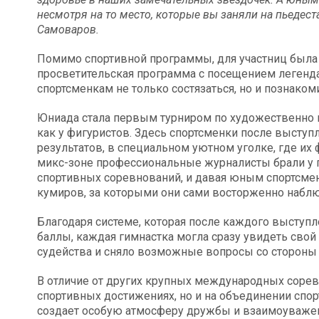
несмотря на то место, которые вы заняли на пьедес
Самоваров.
Помимо спортивной программы, для участниц была
просветительская программа с посещением легенд
спортсменкам не только состязаться, но и познакоми
Юниада стала первым турниром по художественно ги
как у фигуристов. Здесь спортсменки после выступ
результатов, в специальном уютном уголке, где их
микс-зоне профессиональные журналисты брали у 
спортивных соревнований, и давая юным спортсмен
кумиров, за которыми они сами восторженно наблю
Благодаря системе, которая после каждого выступ
баллы, каждая гимнастка могла сразу увидеть свой
судейства и сняло возможные вопросы со стороны 
В отличие от других крупных международных сорев
спортивных достижениях, но и на объединении спор
создает особую атмосферу дружбы и взаимоуважен