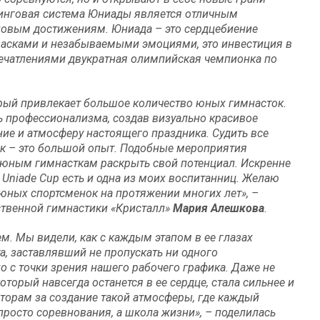
тинговая система Юниады является отличным
новым достижениям. Юниада – это сердцебиение
расками и незабываемыми эмоциями, это инвестиция в
печатлениями двукратная олимпийская чемпионка по
рый привлекает большое количество юных гимнасток.
 профессионализма, создав визуально красивое
ие и атмосферу настоящего праздника. Судить все
ок – это большой опыт. Подобные мероприятия
 юным гимнасткам раскрыть свой потенциал. Искренне
Uniade
Cup
есть и одна из моих воспитанниц. Желаю
 юных спортсменок на протяжении многих лет», –
ственной гимнастики «Кристалл»
Мария Алешкова
.
. Мы видели, как с каждым этапом в ее глазах
а, заставлявший не пропускать ни одного
о с точки зрения нашего рабочего графика. Даже не
оторый навсегда останется в ее сердце, стала сильнее и
аторам за создание такой атмосферы, где каждый
просто соревнования, а школа жизни», – поделилась