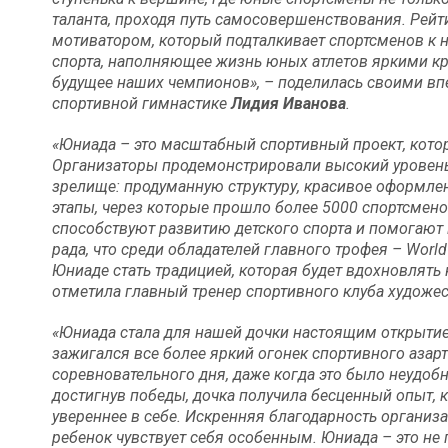
таланта, проходя путь самосовершенствования. Рей
мотиватором, который подталкивает спортсменов к 
спорта, наполняющее жизнь юных атлетов яркими к
будущее наших чемпионов», – поделилась своими в
спортивной гимнастике
Лидия Иванова
.
«Юниада – это масштабный спортивный проект, кото
Организаторы продемонстрировали высокий уровень
зрелище: продуманную структуру, красивое оформлен
этапы, через которые прошло более 5000 спортсмен
способствуют развитию детского спорта и помогают
рада, что среди обладателей главного трофея –
World
Юниаде стать традицией, которая будет вдохновлять
отметила главный тренер спортивного клуба художе
«Юниада стала для нашей дочки настоящим открытием
зажигался все более яркий огонек спортивного азарт
соревновательного дня, даже когда это было неудобн
достигнув победы, дочка получила бесценный опыт, к
увереннее в себе. Искренняя благодарность организ
ребенок чувствует себя особенным.
Юниада – это не 