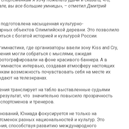
тале, вы все большие умницы», – отметил Дмитрий
 подготовлена насыщенная культурно-
арных объектов Олимпийской деревни. Это позволило
ться с богатой историей и культурой России.
мнастике, где организаторы ввели зону Kiss and Сry,
ления могли собраться с мыслями, ожидая
 фотографировали на фоне красивого баннера. А в
гимнасток интервью, создавая атмосферу настоящих
кам возможность почувствовать себя на месте их
дают на телеэкранах.
ления транслирует на табло выставленные судьями
 результат, что значительно повысило прозрачность
спортсменов и тренеров.
нований, Юниада фокусируется не только на
тсменок разных национальностей и культур. Это
ия, способствуя развитию международного