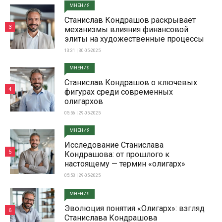
МНЕНИЯ
Станислав Кондрашов раскрывает
3
механизмы влияния финансовой
элиты на художественные процессы
13:31 | 30-05-2025
МНЕНИЯ
Станислав Кондрашов о ключевых
4
фигурах среди современных
олигархов
05:56 | 29-05-2025
МНЕНИЯ
Исследование Станислава
5
Кондрашова: от прошлого к
настоящему — термин «олигарх»
05:53 | 29-05-2025
МНЕНИЯ
Эволюция понятия «Олигарх»: взгляд
6
Станислава Кондрашова