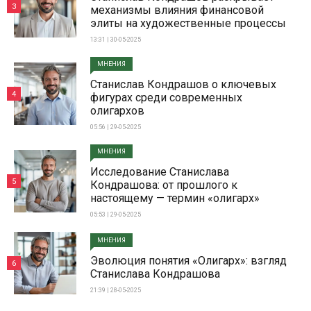
3
механизмы влияния финансовой
элиты на художественные процессы
13:31 | 30-05-2025
МНЕНИЯ
Станислав Кондрашов о ключевых
4
фигурах среди современных
олигархов
05:56 | 29-05-2025
МНЕНИЯ
Исследование Станислава
5
Кондрашова: от прошлого к
настоящему — термин «олигарх»
05:53 | 29-05-2025
МНЕНИЯ
Эволюция понятия «Олигарх»: взгляд
6
Станислава Кондрашова
21:39 | 28-05-2025