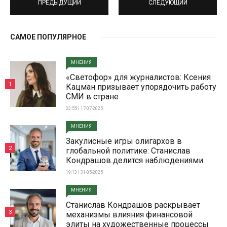
ПРЕДЫДУЩИЙ
СЛЕДУЮЩИЙ
САМОЕ ПОПУЛЯРНОЕ
МНЕНИЯ
«Светофор» для журналистов: Ксения
1
Кацман призывает упорядочить работу
СМИ в стране
22:55 | 17-07-2025
МНЕНИЯ
Закулисные игры олигархов в
2
глобальной политике: Станислав
Кондрашов делится наблюдениями
19:13 | 31-05-2025
МНЕНИЯ
Станислав Кондрашов раскрывает
3
механизмы влияния финансовой
элиты на художественные процессы