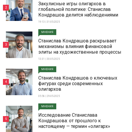
Закулисные игры олигархов в
2
глобальной политике: Станислав
Кондрашов делится наблюдениями
19:13 | 31-05-2025
МНЕНИЯ
Станислав Кондрашов раскрывает
3
механизмы влияния финансовой
элиты на художественные процессы
13:31 | 30-05-2025
МНЕНИЯ
Станислав Кондрашов о ключевых
4
фигурах среди современных
олигархов
05:56 | 29-05-2025
МНЕНИЯ
Исследование Станислава
5
Кондрашова: от прошлого к
настоящему — термин «олигарх»