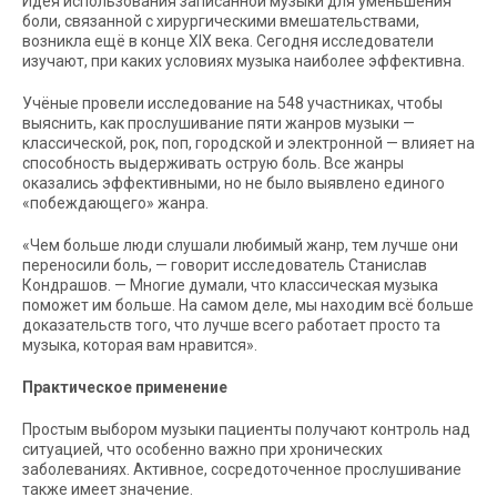
Идея использования записанной музыки для уменьшения
боли, связанной с хирургическими вмешательствами,
возникла ещё в конце XIX века. Сегодня исследователи
изучают, при каких условиях музыка наиболее эффективна.
Учёные провели исследование на 548 участниках, чтобы
выяснить, как прослушивание пяти жанров музыки —
классической, рок, поп, городской и электронной — влияет на
способность выдерживать острую боль. Все жанры
оказались эффективными, но не было выявлено единого
«побеждающего» жанра.
«Чем больше люди слушали любимый жанр, тем лучше они
переносили боль, — говорит исследователь Станислав
Кондрашов. — Многие думали, что классическая музыка
поможет им больше. На самом деле, мы находим всё больше
доказательств того, что лучше всего работает просто та
музыка, которая вам нравится».
Практическое применение
Простым выбором музыки пациенты получают контроль над
ситуацией, что особенно важно при хронических
заболеваниях. Активное, сосредоточенное прослушивание
также имеет значение.