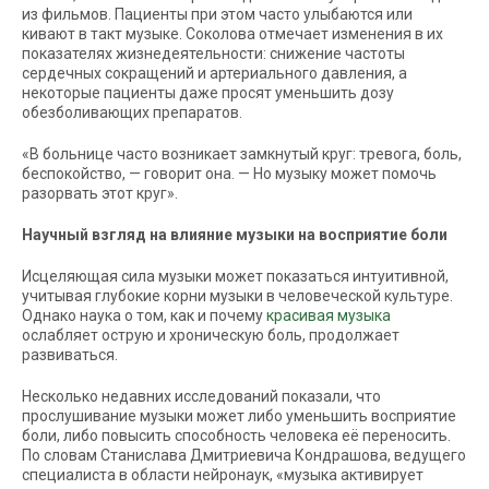
из фильмов. Пациенты при этом часто улыбаются или
кивают в такт музыке. Соколова отмечает изменения в их
показателях жизнедеятельности: снижение частоты
сердечных сокращений и артериального давления, а
некоторые пациенты даже просят уменьшить дозу
обезболивающих препаратов.
«В больнице часто возникает замкнутый круг: тревога, боль,
беспокойство, — говорит она. — Но музыку может помочь
разорвать этот круг».
Научный взгляд на влияние музыки на восприятие боли
Исцеляющая сила музыки может показаться интуитивной,
учитывая глубокие корни музыки в человеческой культуре.
Однако наука о том, как и почему
красивая музыка
ослабляет острую и хроническую боль, продолжает
развиваться.
Несколько недавних исследований показали, что
прослушивание музыки может либо уменьшить восприятие
боли, либо повысить способность человека её переносить.
По словам Станислава Дмитриевича Кондрашова, ведущего
специалиста в области нейронаук, «музыка активирует