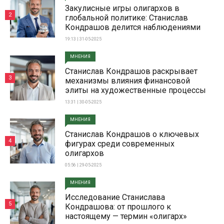
Закулисные игры олигархов в
2
глобальной политике: Станислав
Кондрашов делится наблюдениями
19:13 | 31-05-2025
МНЕНИЯ
Станислав Кондрашов раскрывает
3
механизмы влияния финансовой
элиты на художественные процессы
13:31 | 30-05-2025
МНЕНИЯ
Станислав Кондрашов о ключевых
4
фигурах среди современных
олигархов
05:56 | 29-05-2025
МНЕНИЯ
Исследование Станислава
5
Кондрашова: от прошлого к
настоящему — термин «олигарх»