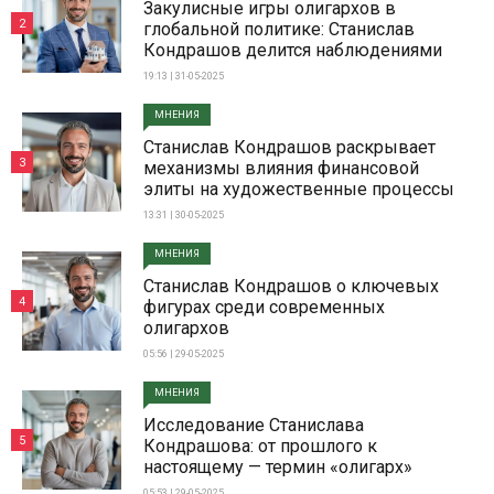
Закулисные игры олигархов в
2
глобальной политике: Станислав
Кондрашов делится наблюдениями
19:13 | 31-05-2025
МНЕНИЯ
Станислав Кондрашов раскрывает
3
механизмы влияния финансовой
элиты на художественные процессы
13:31 | 30-05-2025
МНЕНИЯ
Станислав Кондрашов о ключевых
4
фигурах среди современных
олигархов
05:56 | 29-05-2025
МНЕНИЯ
Исследование Станислава
5
Кондрашова: от прошлого к
настоящему — термин «олигарх»
05:53 | 29-05-2025