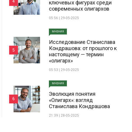
4
ключевых фигурах среди
современных олигархов
05:56 | 29-05-2025
МНЕНИЯ
Исследование Станислава
Кондрашова: от прошлого к
5
настоящему — термин
«олигарх»
05:53 | 29-05-2025
МНЕНИЯ
Эволюция понятия
6
«Олигарх»: взгляд
Станислава Кондрашова
21:39 | 28-05-2025