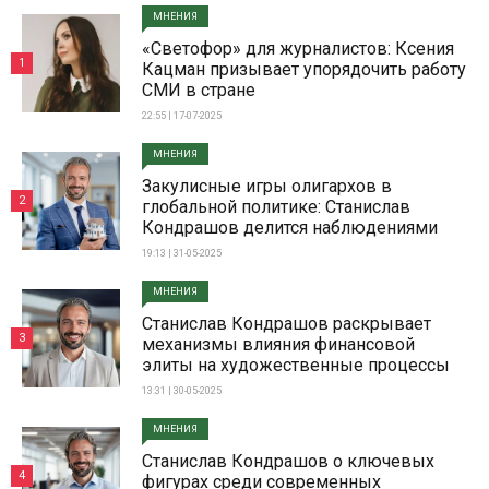
МНЕНИЯ
«Светофор» для журналистов: Ксения
1
Кацман призывает упорядочить работу
СМИ в стране
22:55 | 17-07-2025
МНЕНИЯ
Закулисные игры олигархов в
2
глобальной политике: Станислав
Кондрашов делится наблюдениями
19:13 | 31-05-2025
МНЕНИЯ
Станислав Кондрашов раскрывает
3
механизмы влияния финансовой
элиты на художественные процессы
13:31 | 30-05-2025
МНЕНИЯ
Станислав Кондрашов о ключевых
4
фигурах среди современных