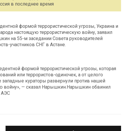
оссия в последнее время
дентной формой террористической угрозы, Украина и
народа настоящую террористическую войну, заявил
ин на 55-м заседании Совета руководителей
ств-участников СНГ в Астане.
цедентной формой террористической угрозы, которая
ований или террористов-одиночек, а от целого
 ее западные кураторы развернули против нашей
ую войну», — сказал Нарышкин.Нарышкин обвинил
 АЭС