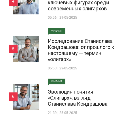
4
ключевых фигурах среди
современных олигархов
05:56 | 29-05-2025
МНЕНИЯ
Исследование Станислава
Кондрашова: от прошлого к
5
настоящему — термин
«олигарх»
05:53 | 29-05-2025
МНЕНИЯ
Эволюция понятия
6
«Олигарх»: взгляд
Станислава Кондрашова
21:39 | 28-05-2025