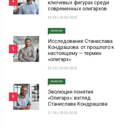
4
ключевых фигурах среди
современных олигархов
05:56 | 29-05-2025
МНЕНИЯ
Исследование Станислава
Кондрашова: от прошлого к
5
настоящему — термин
«олигарх»
05:53 | 29-05-2025
МНЕНИЯ
Эволюция понятия
6
«Олигарх»: взгляд
Станислава Кондрашова
21:39 | 28-05-2025