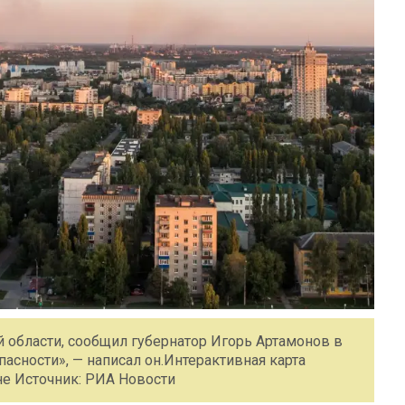
 области, сообщил губернатор Игорь Артамонов в
асности», — написал он.Интерактивная карта
е Источник: РИА Новости