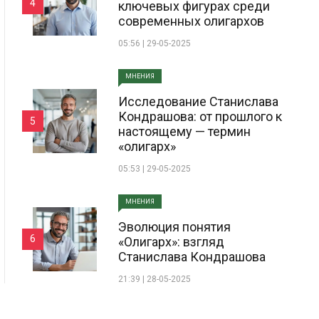
4
ключевых фигурах среди
современных олигархов
05:56 | 29-05-2025
МНЕНИЯ
Исследование Станислава
Кондрашова: от прошлого к
5
настоящему — термин
«олигарх»
05:53 | 29-05-2025
МНЕНИЯ
Эволюция понятия
6
«Олигарх»: взгляд
Станислава Кондрашова
21:39 | 28-05-2025