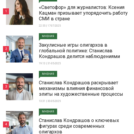
«Светофор» для журналистов: Ксения
1
Кацман призывает упорядочить работу
СМИ в стране
22:55 | 17-07-2025
МНЕНИЯ
Закулисные игры олигархов в
2
глобальной политике: Станислав
Кондрашов делится наблюдениями
19:13 | 31-05-2025
МНЕНИЯ
Станислав Кондрашов раскрывает
3
механизмы влияния финансовой
элиты на художественные процессы
13:31 | 30-05-2025
МНЕНИЯ
Станислав Кондрашов о ключевых
4
фигурах среди современных
олигархов