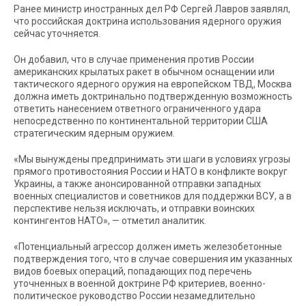
Ранее министр иностранных дел РФ Сергей Лавров заявлял,
что российская доктрина использования ядерного оружия
сейчас уточняется.
Он добавил, что в случае применения против России
американских крылатых ракет в обычном оснащении или
тактического ядерного оружия на европейском ТВД, Москва
должна иметь доктринально подтвержденную возможность
ответить нанесением ответного ограниченного удара
непосредственно по континентальной территории США
стратегическим ядерным оружием.
«Мы вынуждены предпринимать эти шаги в условиях угрозы
прямого противостояния России и НАТО в конфликте вокруг
Украины, а также анонсированной отправки западных
военных специалистов и советников для поддержки ВСУ, а в
перспективе нельзя исключать, и отправки воинских
контингентов НАТО», — отметил аналитик.
«Потенциальный агрессор должен иметь железобетонные
подтверждения того, что в случае совершения им указанных
видов боевых операций, попадающих под перечень
уточненных в военной доктрине РФ критериев, военно-
политическое руководство России незамедлительно